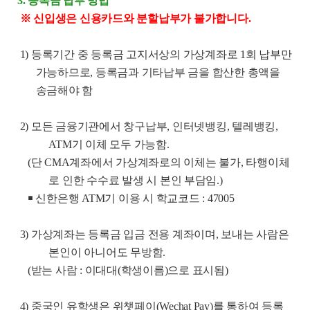
3. 등록금 납부 방법
※ 신입생은 신용카드와 분할납부가 불가합니다.
1)
등록기간 중 등록금 고지서상의 가상계좌로
1
회 납부만
가능하므로
,
등록금과 기타납부 금을 합산한 총액을
송금해야 함
2)
모든 금융기관에서 창구납부
,
인터넷뱅킹
,
텔레뱅킹
,
ATM
기 이체 모두 가능함
.
(
단
CMA
계좌에서 가상계좌로의 이체는 불가
,
타행이체
로 인한 수수료 발생 시 본인 부담임
.)
￭ 신한은행
ATM
기 이용 시 학교코드
: 47005
3)
가상계좌는 등록금 입금 전용 계좌이며
,
보내는 사람은
본인이 아니어도 무방함
.
(
받는 사람
:
이대대
(
학생이름
)
으로 표시됨
)
4)
중국인 유학생은 위챗페이
(Wechat Pay)
를 통하여 등록