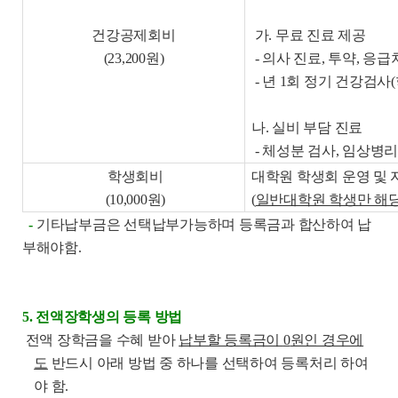
건강공제회비
가
.
무료 진료 제공
(23,200
원
)
-
의사 진료
,
투약
,
응급
-
년
1
회 정기 건강검사
(
나
.
실비 부담 진료
-
체성분 검사
,
임상병
학생회비
대학원 학생회 운영 및
(10,000
원
)
(
일반대학원 학생만 해
-
기타납부금은 선택납부가능하며 등록금과 합산하여 납
부해야함
.
5. 전액장학생의 등록 방법
전액 장학금을 수혜 받아
납부할 등록금이
0
원인 경우에
도
반드시 아래 방법 중 하나를 선택하여 등록처리 하여
야 함
.