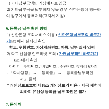
1)
기타납부금액만 가상계좌로 입금
2)
기타납부금을 납부하지 않을 경우
:
신한은행에 방문하
여 창구에서 등록처리
(
고지서 지참
)
6. 등록금 납부 확인 방법
1)
신한은행 조회서비스 이용
:
신한은행납부조회 바로가
기
(
☞
)
에서 실시간 확인
-
학교
,
수험번호
,
가상계좌번호
,
이름
,
납부 일자 입력
2)
학교 신입생 인트라넷 조회
:
간편납부확인 바로가기
(
☞
)
에서 확인
-
아이디
:
수험번호
/
비밀번호
:
주민번호 앞자리
6
자리
-
「학사행정」 → 「등록금」 → 「등록금납부확인
서」 클릭
* 개인정보보호법 제18조 개인정보의 이용・제공 제한에
의하여 유선상 등록금 납부 확인은 불가
7. 문의처