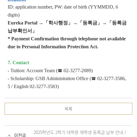
ID: application number, PW: date of birth (YYMMDD, 6
digits)
Eureka Portal
→
「학사행정」
→
「등록금」
→
「등록금
납부확인서」
* Payment Confirmation through telephone not available
due to Personal Information Protection Act.
7. Contact
- Tuition: Account Team (☎ 02-3277-2089)
- Scholarship: GSB Administration Office (☎ 02-3277-3586,
5 / English 02-3277-3583)
목록
2025학년도 2학기 대학원 재학생 등록금 납부 안내 /
이전글