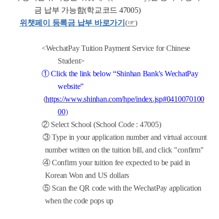
금 납부 가능함
(
학교코드
47005)
위챗페이 등록금 납부 바로가기
(
☞
)
<WechatPay Tuition Payment Service for Chinese
Student>
① Click the link below “Shinhan Bank's WechatPay
website”
(
https://www.shinhan.com/hpe/index.jsp#0410070100
00
)
② Select School (School Code : 47005)
③ Type in your application number and virtual account
number written on the tuition bill, and click "confirm"
④ Confirm your tuition fee expected to be paid in
Korean Won and US dollars
⑤ Scan the QR code with the WechatPay application
when the code pops up